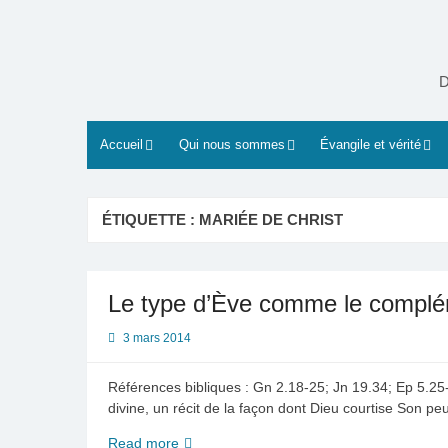
Skip
to
content
D
Accueil
Qui nous sommes
Évangile et vérité
ÉTIQUETTE :
MARIÉE DE CHRIST
Le type d’Ève comme le compl
3 mars 2014
Références bibliques : Gn 2.18-25; Jn 19.34; Ep 5.25-
divine, un récit de la façon dont Dieu courtise Son peu
Le
Read more