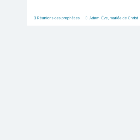
type
d’Ève
comme
Réunions des prophéties
Adam
,
Ève
,
mariée de Christ
le
complément
d’Adam