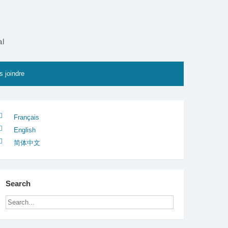
al
 joindre
Français
English
简体中文
Search