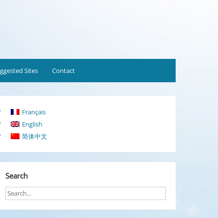
ggested Sites
Contact
Français
English
简体中文
Search