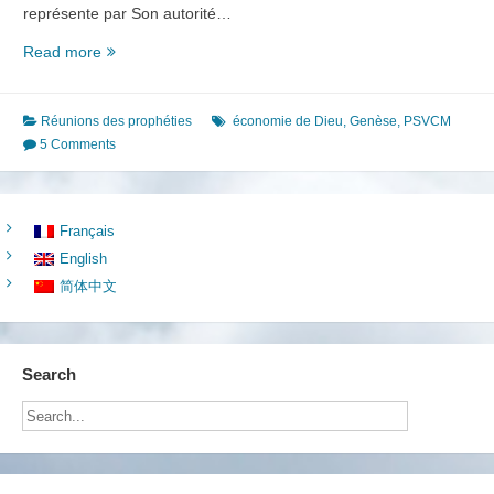
représente par Son autorité…
La
Read more
pensée
centrale
de
Réunions des prophéties
économie de Dieu
,
Genèse
,
PSVCM
Dieu
5 Comments
Français
English
简体中文
Search