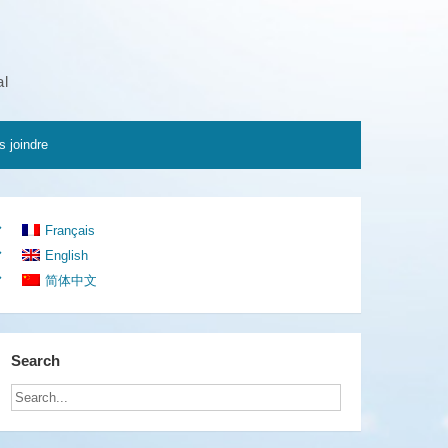
al
 joindre
Français
English
简体中文
Search