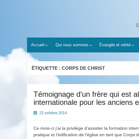
Skip
to
content
D
Accueil
Qui nous sommes
Évangile et vérité
ÉTIQUETTE :
CORPS DE CHRIST
Témoignage d’un frère qui est al
internationale pour les anciens
22 octobre 2014
Ce mois-ci j’ai la privilège d’assister la formation inte
pratique et l’édification de l’église en tant que Corps 