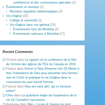
conférences et des communions spéciales
(1)
Évènements et réunions
(2)
Réunions régulières hebdomadaires
(2)
Vie d’église
(23)
Collège et université
(1)
Vie d’église dans son général
(23)
Évènements hors de Montréal
(3)
Évènements spéciaux à Montréal
(17)
Recent Comments
Victoria
dans
Le rapport sur la conférence de la fête
de Victoria des églises de l’Est du Canada en 2019
Francis
dans
Arriver à l’état d’homme mûr (3) Mener à
bien l’intendance de Dieu pour présenter tout homme
mûr en Christ et pratiquer la vie d’église dans la
conscience du seul nouvel homme
Francis
dans
Dieu est sans abri; qui Le laissera
entrer?
Chitu
dans
La quatrième étape de l’expérience de la
vie (2) Connaître l’ascension
Anonyme
dans
Noé – La vie et l’œuvre qui peut