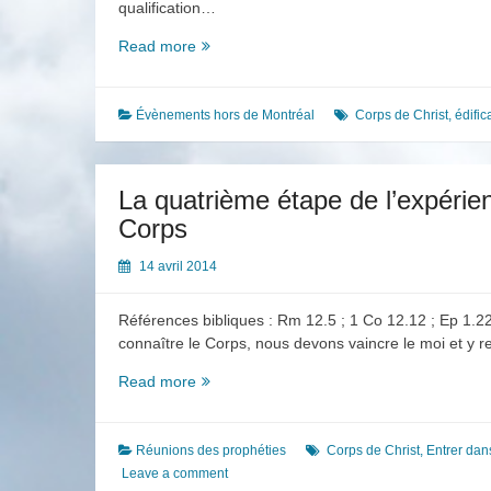
qualification…
Témoignage
Read more
d’un
frère
qui
Évènements hors de Montréal
Corps de Christ
,
édific
est
allé
à
La quatrième étape de l’expérien
la
Corps
Formation
internationale
14 avril 2014
pour
les
Références bibliques : Rm 12.5 ; 1 Co 12.12 ; Ep 1.22-
anciens
connaître le Corps, nous devons vaincre le moi et y 
et
responsables
La
Read more
2014
quatrième
étape
de
Réunions des prophéties
Corps de Christ
,
Entrer dan
l’expérience
Leave a comment