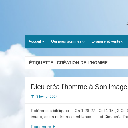
Skip
to
content
D
Accueil
Qui nous sommes
Évangile et vérité
ÉTIQUETTE :
CRÉATION DE L’HOMME
Dieu créa l’homme à Son image
3 février 2014
Références bibliques : Gn 1.26-27 ; Col 1.15 ; 2 Co
image, selon notre ressemblance […] et Dieu créa l’
Dieu
Read more