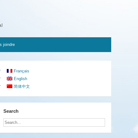
al
 joindre
Français
English
简体中文
Search