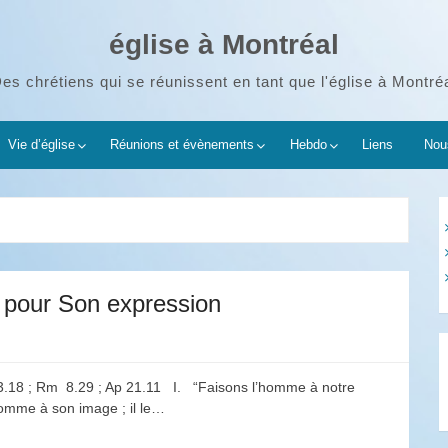
église à Montréal
es chrétiens qui se réunissent en tant que l'église à Montré
Vie d’église
Réunions et évènements
Hebdo
Liens
Nous
 pour Son expression
 3.18 ; Rm 8.29 ; Ap 21.11 I. “Faisons l’homme à notre
homme à son image ; il le…