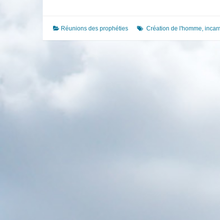
créa
l’homme
à
Réunions des prophéties
Création de l'homme
,
incar
Son
image
pour
Son
expression