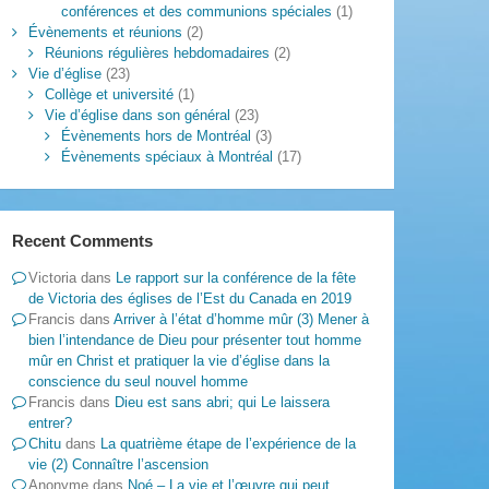
conférences et des communions spéciales
(1)
Évènements et réunions
(2)
Réunions régulières hebdomadaires
(2)
Vie d’église
(23)
Collège et université
(1)
Vie d’église dans son général
(23)
Évènements hors de Montréal
(3)
Évènements spéciaux à Montréal
(17)
Recent Comments
Victoria
dans
Le rapport sur la conférence de la fête
de Victoria des églises de l’Est du Canada en 2019
Francis
dans
Arriver à l’état d’homme mûr (3) Mener à
bien l’intendance de Dieu pour présenter tout homme
mûr en Christ et pratiquer la vie d’église dans la
conscience du seul nouvel homme
Francis
dans
Dieu est sans abri; qui Le laissera
entrer?
Chitu
dans
La quatrième étape de l’expérience de la
vie (2) Connaître l’ascension
Anonyme
dans
Noé – La vie et l’œuvre qui peut