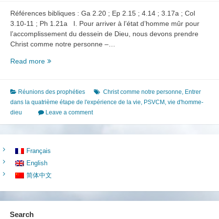
Références bibliques : Ga 2.20 ; Ep 2.15 ; 4.14 ; 3.17a ; Col
3.10-11 ; Ph 1.21a I. Pour arriver à l’état d’homme mûr pour
l’accomplissement du dessein de Dieu, nous devons prendre
Christ comme notre personne –…
Arriver
Read more
à
l’état
d’homme
Réunions des prophéties
Christ comme notre personne
,
Entrer
mûr
dans la quatrième étape de l'expérience de la vie
,
PSVCM
,
vie d'homme-
(1)
dieu
Leave a comment
Prendre
Christ
comme
Français
notre
English
personne
et
简体中文
vivre
la
vie
Search
d’un