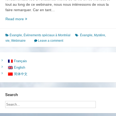
tout au long de ce webinaire, nous nous intéressons de vous la
faire remarquer. Car en tant…
Webinaire
Read more
sur
Le
mystère
Évangile
,
Évènements spéciaux à Montréal
Évangile
,
Mystère
,
de
vie
,
Webinaire
Leave a comment
la
vie
humaine
Français
English
简体中文
Search